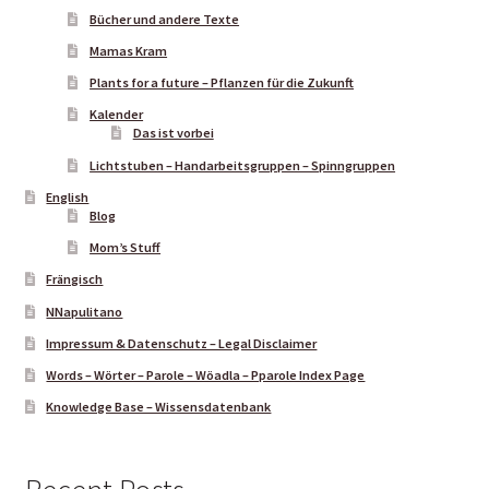
Bücher und andere Texte
Mamas Kram
Plants for a future – Pflanzen für die Zukunft
Kalender
Das ist vorbei
Lichtstuben – Handarbeitsgruppen – Spinngruppen
English
Blog
Mom’s Stuff
Frängisch
NNapulitano
Impressum & Datenschutz – Legal Disclaimer
Words – Wörter – Parole – Wöadla – Pparole Index Page
Knowledge Base – Wissensdatenbank