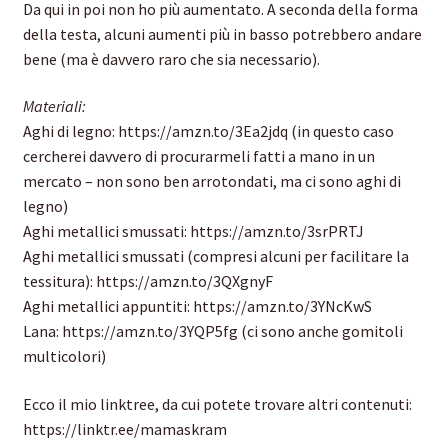
Da qui in poi non ho più aumentato. A seconda della forma
della testa, alcuni aumenti più in basso potrebbero andare
bene (ma è davvero raro che sia necessario).
Materiali:
Aghi di legno: https://amzn.to/3Ea2jdq (in questo caso
cercherei davvero di procurarmeli fatti a mano in un
mercato – non sono ben arrotondati, ma ci sono aghi di
legno)
Aghi metallici smussati: https://amzn.to/3srPRTJ
Aghi metallici smussati (compresi alcuni per facilitare la
tessitura): https://amzn.to/3QXgnyF
Aghi metallici appuntiti: https://amzn.to/3YNcKwS
Lana: https://amzn.to/3YQP5fg (ci sono anche gomitoli
multicolori)
Ecco il mio linktree, da cui potete trovare altri contenuti:
https://linktr.ee/mamaskram