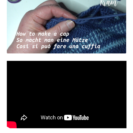
Mamas Kram
Plants for a Future – Pflanzen für die Zukunft
English
Mom’s Stuff
Words & More
Fränkische Terminologie
Impressum & Datenschutz – Legal Disclaimer
Knowledge Base – Wissensdatenbank
Lichtstuben – Handarbeitsgruppen – Spinngruppen