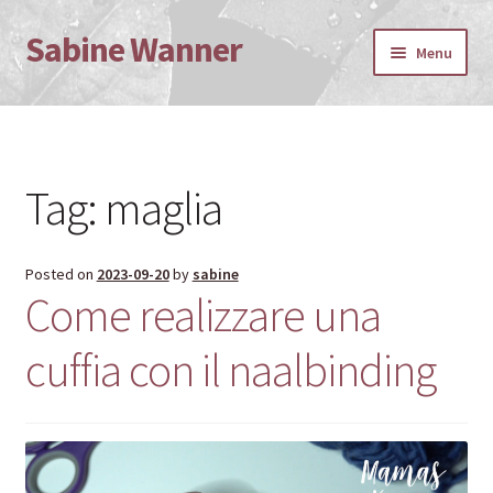
Sabine Wanner
Skip
Skip
Menu
to
to
navigation
content
Home
Deutsch
Tag:
maglia
Bücher und andere Texte
Posted on
2023-09-20
by
sabine
David Brocke, Herzoglicher Mundkoch
Come realizzare una
Mary Hahn, Autorin
cuffia con il naalbinding
Kalender
Das ist vorbei