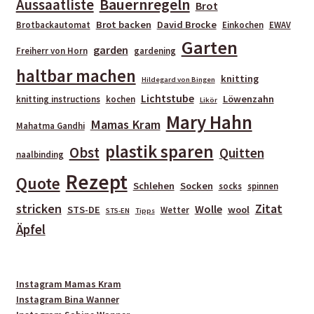
Bauernregeln
Aussaatliste
Brot
Brot backen
David Brocke
Brotbackautomat
Einkochen
EWAV
Garten
garden
Freiherr von Horn
gardening
haltbar machen
knitting
Hildegard von Bingen
Lichtstube
Löwenzahn
knitting instructions
kochen
Likör
Mary Hahn
Mamas Kram
Mahatma Gandhi
plastik sparen
Obst
Quitten
naalbinding
Rezept
Quote
Schlehen
Socken
socks
spinnen
stricken
Zitat
Wolle
STS-DE
wool
Wetter
STS-EN
Tipps
Äpfel
Instagram Mamas Kram
Instagram Bina Wanner