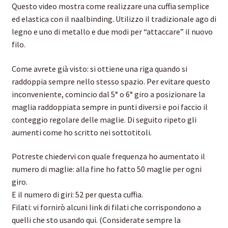
Questo video mostra come realizzare una cuffia semplice
ed elastica con il naalbinding. Utilizzo il tradizionale ago di
Lichtstube Rödental
legno e uno di metallo e due modi per “attaccare” il nuovo
filo.
Nützliches oder Schönes zum Kaufen
Come avrete già visto: si ottiene una riga quando si
Some translation jobs
raddoppia sempre nello stesso spazio. Per evitare questo
inconveniente, comincio dal 5° o 6° giro a posizionare la
Stricken & Häkeln zum Feierabend Dörfles-Esbach
maglia raddoppiata sempre in punti diversi e poi faccio il
conteggio regolare delle maglie. Di seguito ripeto gli
aumenti come ho scritto nei sottotitoli.
Potreste chiedervi con quale frequenza ho aumentato il
numero di maglie: alla fine ho fatto 50 maglie per ogni
giro.
E il numero di giri: 52 per questa cuffia.
Filati: vi fornirò alcuni link di filati che corrispondono a
quelli che sto usando qui. (Considerate sempre la