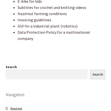
E-bike for kids
Mamas Kram
Subtitles for crochet and knitting videos
Hazelnut farming conditions
Plants for a Future – Pflanzen für die Zukunft
Invoicing guidelines
GUI for a industrial plant (robotics)
English
Data Protection Policy for a multinational
company
Mom’s Stuff
Words & More
Search
Fränkische Terminologie
Search
Impressum & Datenschutz – Legal Disclaimer
Navigation
Knowledge Base – Wissensdatenbank
Deutsch
Lichtstuben – Handarbeitsgruppen – Spinngruppen