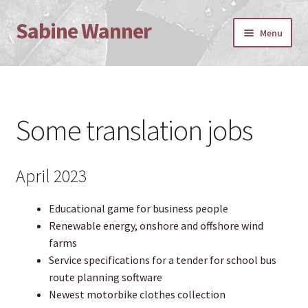
Sabine Wanner
Skip
Skip
Menu
to
to
navigation
content
Home
Deutsch
Some translation jobs
Bücher und andere Texte
April 2023
David Brocke, Herzoglicher Mundkoch
Educational game for business people
Mary Hahn, Autorin
Renewable energy, onshore and offshore wind
farms
Kalender
Service specifications for a tender for school bus
route planning software
Das ist vorbei
Newest motorbike clothes collection