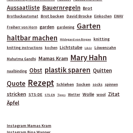
Bauernregeln
Aussaatliste
Brot
Brot backen
David Brocke
Brotbackautomat
Einkochen
EWAV
Garten
garden
Freiherr von Horn
gardening
haltbar machen
knitting
Hildegard von Bingen
Lichtstube
Löwenzahn
knitting instructions
kochen
Likör
Mary Hahn
Mamas Kram
Mahatma Gandhi
plastik sparen
Obst
Quitten
naalbinding
Rezept
Quote
Schlehen
Socken
socks
spinnen
stricken
Zitat
Wolle
STS-DE
wool
Wetter
STS-EN
Tipps
Äpfel
Instagram Mamas Kram
Instagram Bina Wanner