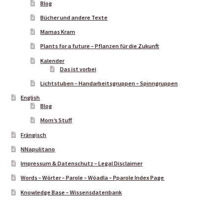
Blog
Bücher und andere Texte
Lichtstube Rödental
Mamas Kram
Plants for a future – Pflanzen für die Zukunft
Nützliches oder Schönes zum Kaufen
Kalender
Das ist vorbei
Some translation jobs
Lichtstuben – Handarbeitsgruppen – Spinngruppen
English
Stricken & Häkeln zum Feierabend Dörfles-Esbach
Blog
Mom’s Stuff
Frängisch
NNapulitano
Impressum & Datenschutz – Legal Disclaimer
Words – Wörter – Parole – Wöadla – Pparole Index Page
Knowledge Base – Wissensdatenbank