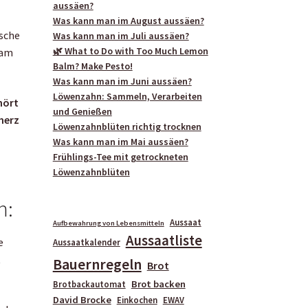
aussäen?
Was kann man im August aussäen?
ische
Was kann man im Juli aussäen?
🌿 What to Do with Too Much Lemon
kam
Balm? Make Pesto!
Was kann man im Juni aussäen?
Löwenzahn: Sammeln, Verarbeiten
hört
und Genießen
herz
Löwenzahnblüten richtig trocknen
Was kann man im Mai aussäen?
Frühlings-Tee mit getrockneten
Löwenzahnblüten
n:
Aussaat
Aufbewahrung von Lebensmitteln
Aussaatliste
e
Aussaatkalender
t
Bauernregeln
Brot
Brot backen
Brotbackautomat
David Brocke
Einkochen
EWAV