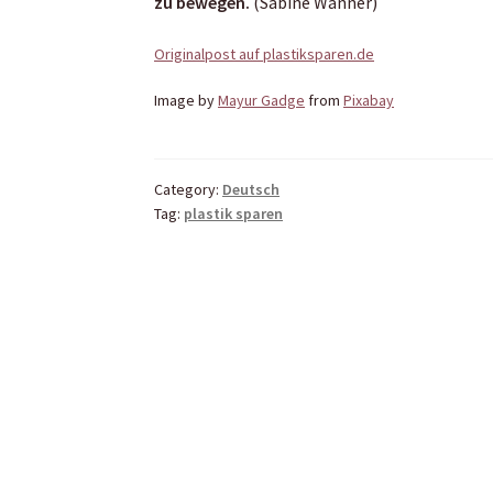
zu bewegen.
(Sabine Wanner)
Originalpost auf plastiksparen.de
Image by
Mayur Gadge
from
Pixabay
Category:
Deutsch
Tag:
plastik sparen