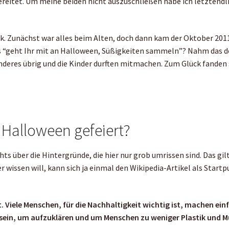
ereitet. Um meine beiden nicht auszuschließen habe ich letztendl
k. Zunächst war alles beim Alten, doch dann kam der Oktober 201
s “geht Ihr mit an Halloween, Süßigkeiten sammeln”? Nahm das 
anderes übrig und die Kinder durften mitmachen. Zum Glück fanden 
Halloween gefeiert?
ts über die Hintergründe, die hier nur grob umrissen sind. Das gilt
r wissen will, kann sich ja einmal den Wikipedia-Artikel als Start
t. Viele Menschen, für die Nachhaltigkeit wichtig ist, machen ein
 sein, um aufzuklären und um Menschen zu weniger Plastik und M