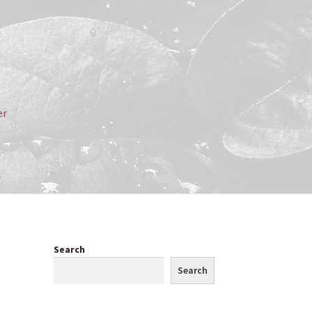
er
 – Wissensdatenbank
s
Search
Search