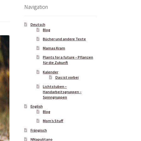
Navigation
Deutsch
Blog
Bücher und andere Texte
Mamas Kram
Plants for a future – Pflanzen
für die Zukunft
Kalender
Das ist vorbei
Lichtstuben –
Handarbeitsgruppen –
Spinngruppen
English
Blog
Mom’s Stuff
Frängisch
NNapulitano