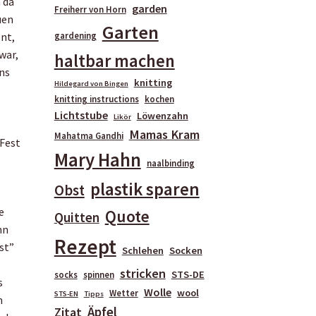
 da
garden
Freiherr von Horn
uen
Garten
ent,
gardening
war,
haltbar machen
ins
knitting
Hildegard von Bingen
knitting instructions
kochen
Lichtstube
Löwenzahn
Likör
Mamas Kram
Mahatma Gandhi
 Fest
Mary Hahn
naalbinding
plastik sparen
Obst
e
Quote
Quitten
nn
Rezept
st”
Schlehen
Socken
d
stricken
STS-DE
socks
spinnen
s
Wolle
wool
Wetter
STS-EN
Tipps
n
Äpfel
Zitat