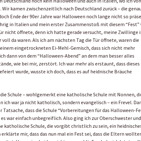
 in Deutschland noch kein Halloween und auch in Italien, wo ich von
ert. Wir kamen zwischenzeitlich nach Deutschland zurück – die gena
 doch Ende der 90er Jahre war Halloween noch lange nicht so präs
ährig in Italien und mein erster Zusammenstoß mit diesem “Fest” 
r nicht öffnete, denn ich hatte gerade versucht, meine Zwillinge 
r voll da waren. Als ich am nächsten Tag die Tür öffnete, waren die
 einem eingetrockneten Ei-Mehl-Gemisch, dass sich nicht mehr
 ich dann von dem “Halloween-Abend” an dem man besser alles
de, wie bei mir, zerstört. Ich war mehr als erstaunt, dass dieses
gefeiert wurde, wusste ich doch, dass es auf heidnische Bräuche
 die Schule – wohlgemerkt eine katholische Schule mit Nonnen, di
ch war ja nicht katholisch, sondern evangelisch – ein Frevel. Da
er Tatsache, dass die Schule “Vorbereitungen für das Halloween-Fe
 war einfach unbegreiflich. Also ging ich zur Oberschwester un
e katholische Schule, die vorgibt christlich zu sein, ein heidnische
erklärte mir, dass das nun mal ein Fest sei, dass die Eltern wollte