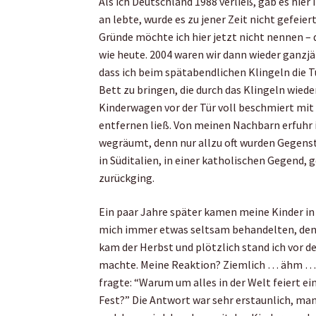
Als ich Deutschland 1988 verließ, gab es hier
an lebte, wurde es zu jener Zeit nicht gefei
Gründe möchte ich hier jetzt nicht nennen –
wie heute. 2004 waren wir dann wieder ganzj
dass ich beim spätabendlichen Klingeln die Tü
Bett zu bringen, die durch das Klingeln wiede
Kinderwagen vor der Tür voll beschmiert mit
entfernen ließ. Von meinen Nachbarn erfuhr
wegräumt, denn nur allzu oft wurden Gegenstän
in Süditalien, in einer katholischen Gegend, 
zurückging.
Ein paar Jahre später kamen meine Kinder in
mich immer etwas seltsam behandelten, denn i
kam der Herbst und plötzlich stand ich vor d
machte. Meine Reaktion? Ziemlich … ähm … es
fragte: “Warum um alles in der Welt feiert ein
Fest?” Die Antwort war sehr erstaunlich, man 